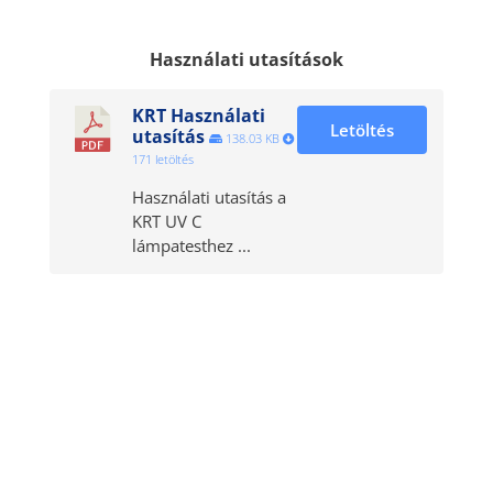
Használati utasítások
KRT Használati
Letöltés
utasítás
138.03 KB
171 letöltés
Használati utasítás a
KRT UV C
lámpatesthez ...