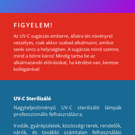
FIGYELEM!
Az UV-C sugárzás emberre, állatra (és növényre)
veszélyes, csak akkor szabad alkalmazni, amikor
senki sincs a helyiségben. A sugárzás mind szemre,
mind a bőrre káros! Mindíg tartsa be az
alkalmazandó előírásokat, ha kérdése van, keresse
kollégáinkat!
UV-C Sterilizáló
Nagyteljesítményű UV-C sterilizáló lámpák
professzionális felhasználásra.
Irodák, gyárépületek, közösségi terek, rendelők,
várók, és további számtalan felhasználási