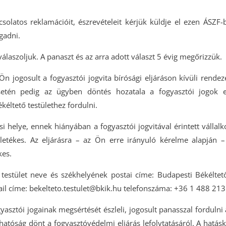
csolatos reklamációit, észrevételeit kérjük küldje el ezen ÁSZF-
gadni.
álaszoljuk. A panaszt és az arra adott választ 5 évig megőrizzük.
jogosult a fogyasztói jogvita bírósági eljáráson kívüli rende
etén pedig az ügyben döntés hozatala a fogyasztói jogok e
kéltető testülethez fordulni.
i helye, ennek hiányában a fogyasztói jogvitával érintett vállalk
illetékes. Az eljárásra – az Ön erre irányuló kérelme alapján – a
kes.
 testület neve és székhelyének postai címe: Budapesti Békéltető
mail címe: bekelteto.testulet@bkik.hu telefonszáma: +36 1 488 213
ztói jogainak megsértését észleli, jogosult panasszal fordulni a
hatóság dönt a fogyasztóvédelmi eljárás lefolytatásáról. A hatásk