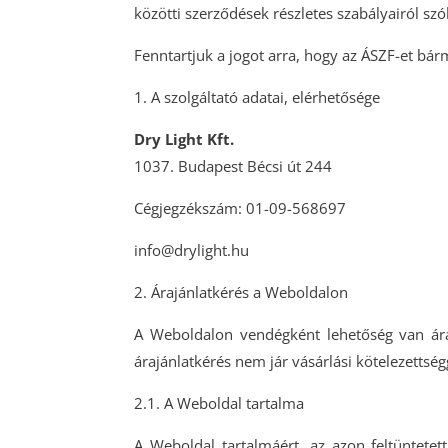
közötti szerződések részletes szabályairól szól
Fenntartjuk a jogot arra, hogy az ÁSZF-et bá
1. A szolgáltató adatai, elérhetősége
Dry Light Kft.
1037. Budapest Bécsi út 244
Cégjegzékszám: 01-09-568697
info@drylight.hu
2. Árajánlatkérés a Weboldalon
A Weboldalon vendégként lehetőség van áraj
árajánlatkérés nem jár vásárlási kötelezettség
2.1. A Weboldal tartalma
A Weboldal tartalmáért, az azon feltüntetett