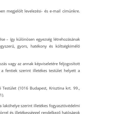
ben megjelölt levelezési- és e-mail címünkre.
zése – így különösen egyezség létrehozásának
gyszerű, gyors, hatékony és költségkímélő
ozás vagy az annak képviseletére feljogosított
 fentiek szerint illetékes testület helyett a
 Testület (1016 Budapest, Krisztina krt. 99.,
1).
 lakóhelye szerint illetékes fogyasztóvédelmi
örrel és illetékességgel rendelkező hatóságok