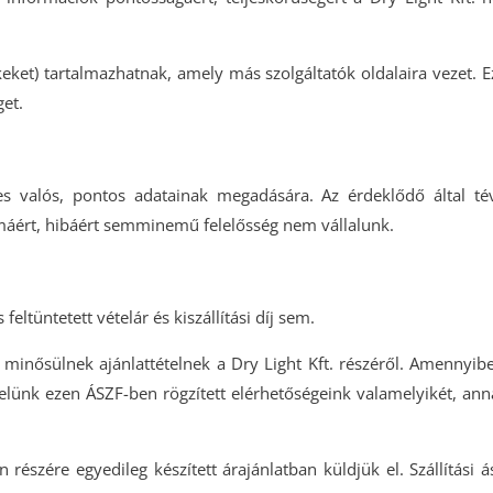
eket) tartalmazhatnak, amely más szolgáltatók oldalaira vezet. E
get.
les valós, pontos adatainak megadására. Az érdeklődő által t
máért, hibáért semminemű felelősség nem vállalunk.
ltüntetett vételár és kiszállítási díj sem.
minősülnek ajánlattételnek a Dry Light Kft. részéről. Amennyi
t velünk ezen ÁSZF-ben rögzített elérhetőségeink valamelyikét, an
részére egyedileg készített árajánlatban küldjük el. Szállítási ás