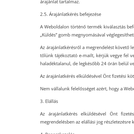
árajánlat tartalmaz.
2.5. Árajánlatkérés befejezése
A Weboldalon történő termék kiválasztás befej
„Küldés” gomb megnyomásával véglegesítheti 
Az árajánlatkérésről a megrendelést követő 
tőlünk tájékoztató e-mailt, kérjük vegye fel 
haladéktalanul, de legkésőbb 24 órán belül ve
Az árajánlatkérés elküldésével Önt fizetési kö
Nem vállalunk felelősséget azért, hogy a Web
3. Elállás
Az árajánlatkérés elküldésével Önt fizeté
megrendelésben az elállási jog részletezésre k