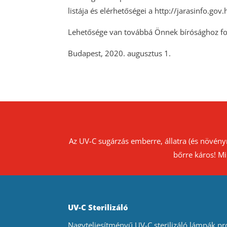
listája és elérhetőségei a http://jarasinfo.gov
Lehetősége van továbbá Önnek bírósághoz ford
Budapest, 2020. augusztus 1.
Az UV-C sugárzás emberre, állatra (és növény
bőrre káros! Mi
UV-C Sterilizáló
Nagyteljesítményű UV-C sterilizáló lámpák pro