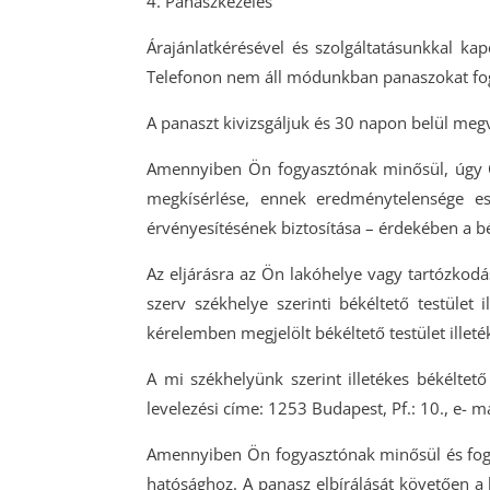
4. Panaszkezelés
Árajánlatkérésével és szolgáltatásunkkal kap
Telefonon nem áll módunkban panaszokat fo
A panaszt kivizsgáljuk és 30 napon belül megv
Amennyiben Ön fogyasztónak minősül, úgy Ön 
megkísérlése, ennek eredménytelensége es
érvényesítésének biztosítása – érdekében a bé
Az eljárásra az Ön lakóhelye vagy tartózkodás
szerv székhelye szerinti békéltető testület 
kérelemben megjelölt békéltető testület illeté
A mi székhelyünk szerint illetékes békéltető
levelezési címe: 1253 Budapest, Pf.: 10., e- 
Amennyiben Ön fogyasztónak minősül és fogyas
hatósághoz. A panasz elbírálását követően a 