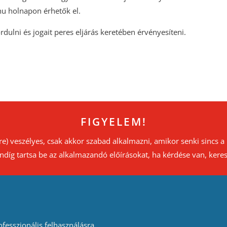
.hu holnapon érhetők el.
ulni és jogait peres eljárás keretében érvényesíteni.
FIGYELEM!
re) veszélyes, csak akkor szabad alkalmazni, amikor senki sincs 
ndíg tartsa be az alkalmazandó előírásokat, ha kérdése van, keres
fesszionális felhasználásra.