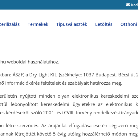
irod
erilizálás
Termékek
Típusválaszték
Letöltés
Otthoni 
lo.hu weboldal használatához.
kban: ÁSZF) a Dry Light Kft. (székhelye: 1037 Budapest, Bécsi út 24
ő információkérés feltételeit és szabályait határozza meg.
erületén nyújtott minden olyan elektronikus kereskedelmi szol
ül lebonyolított kereskedelmi ügyletekre az elektronikus k
s kérdéseiről szóló 2001. évi CVIII. törvény rendelkezési irányad
ön létre szerződés. Az árajánlat elfogadása esetén cégszerű me
 és annak létrejöttét követő 5 évig utólag hozzáférhető módon meg