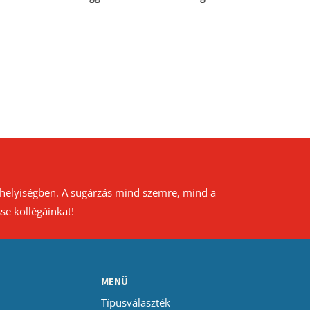
a helyiségben. A sugárzás mind szemre, mind a
se kollégáinkat!
MENÜ
Típusválaszték