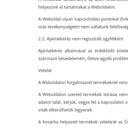
helyezünk el tartalmakat a Weboldalon.
A Weboldal olyan kapcsolódási pontokat (link
más tevékenységéért nem vállalunk felelőssé
2.2. Ajánlatkérés nem regisztrált ügyfélként
Ajánlatkérés alkalmával az érdeklődő köte
származó késedelemért, illetve egyéb problé
Vételár
A Weboldalon forgalmazott termékeknél nincs fe
A Weboldalon szerelő termékek leírásai nem 
adatot talál, kérjük, vegye fel a kapcsolato
viták elkerülhetők legyenek.
A kosárba helyezett termékek vételárát az Ön 