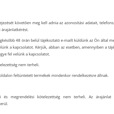
ezését követően meg kell adnia az azonosítási adatait, telefonsz
árajánlatkérést.
legkésőbb 48 órán belül tájékoztató e-mailt küldünk az Ön által
velünk a kapcsolatot. Kérjük, abban az esetben, amennyiben a táj
gye fel velünk a kapcsolatot.
telezettség nem terheli.
oldalon feltüntetett termékek mindenkor rendelkezésre állnak.
si és megrendelési kötelezettség nem terheli.
Az árajánlat 
erül.