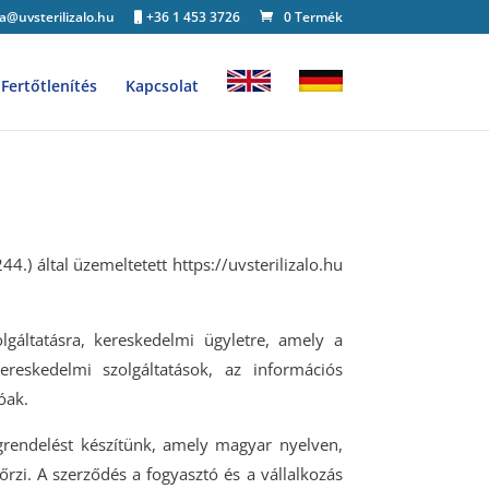
a@uvsterilizalo.hu
+36 1 453 3726
0 Termék
Fertőtlenítés
Kapcsolat
4.) által üzemeltetett https://uvsterilizalo.hu
gáltatásra, kereskedelmi ügyletre, amely a
ereskedelmi szolgáltatások, az információs
óak.
grendelést készítünk, amely magyar nyelven,
őrzi. A szerződés a fogyasztó és a vállalkozás