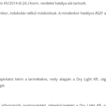
ó 45/2014 (II.26.) Korm. rendelet hatálya alá tartozik.
rmikor, indokolás nélkül módosítsuk. A mindenkor hatályos ÁSZF 
ánlatot kérni a termékekre, mely alapján a Dry Light Kft. cégs
gel.
 információk pontosságáért, teljeskörűségért a Dry Light Kft. n