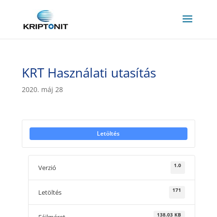
KRT Használati utasítás
2020. máj 28
Letöltés
1.0
Verzió
171
Letöltés
138.03 KB