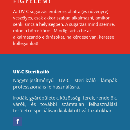
FIGYELEM!
Az UV-C sugárzás emberre, állatra (és növényre)
veszélyes, csak akkor szabad alkalmazni, amikor
senki sincs a helyiségben. A sugárzás mind szemre,
mind a bőrre káros! Mindíg tartsa be az
alkalmazandó előírásokat, ha kérdése van, keresse
kollégáinkat!
UV-C Sterilizáló
Nagyteljesítményű UV-C sterilizáló lámpák
professzionális felhasználásra.
Irodák, gyárépületek, közösségi terek, rendelők,
várók, és további számtalan felhasználási
területre speciálisan kialakított változatokban.